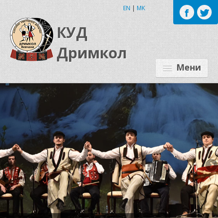
EN
|
MK
КУД
Дримкол
Мени
ЗА НАС
ОРГАНИЗАЦИОНИ ФОРМИ
ПРОЕКТИ
НАШИОТ ТИМ
ЗА ВЕВЧАНИ
НОВОСТИ