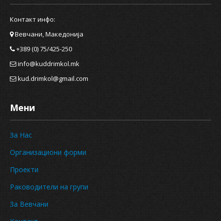
Контакт инфо:
Вевчани, Македонија
+389 (0) 75/425-250
info@kuddrimkol.mk
kud.drimkol@gmail.com
Мени
За Нас
Организациони форми
Проекти
Раководители на групи
За Вевчани