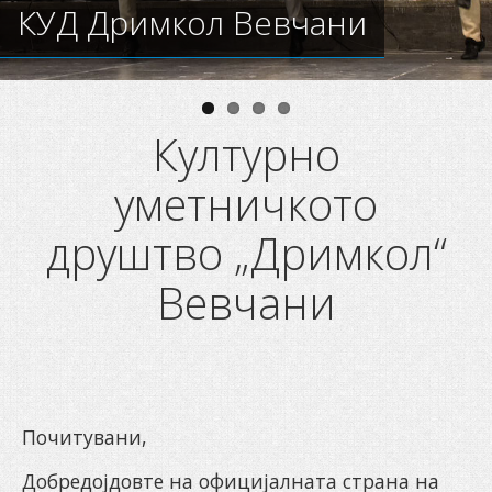
КОНТАКТ
КУД Дримкол Вевчани
Културно
уметничкото
друштво „Дримкол“
Вевчани
Почитувани,
Добредојдовте на официјалната страна на