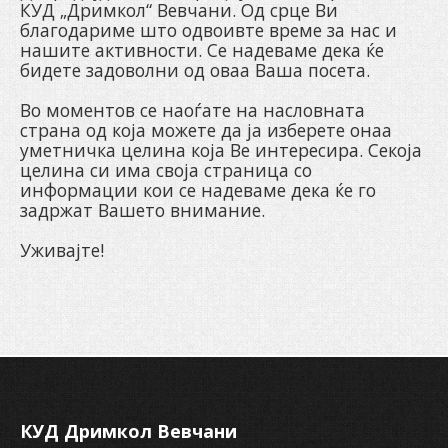
КУД „Дримкол“ Вевчани. Од срце Ви
благодариме што одвоивте време за нас и
нашите активности. Се надеваме дека ќе
бидете задоволни од оваа Ваша посета.
Во моментов се наоѓате на насловната
страна од која можете да ја изберете онаа
уметничка целина која Ве интересира. Секоја
целина си има своја страница со
информации кои се надеваме дека ќе го
задржат Вашето внимание.
Уживајте!
КУД Дримкол Вевчани